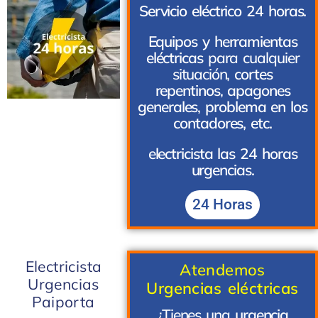
Servicio eléctrico 24 horas.
Equipos y herramientas
eléctricas
para cualquier
situación,
cortes
repentinos
,
apagones
generales
,
problema en los
contadores, etc.
electricista las 24 horas
urgencias.
24 Horas
Electricista
Atendemos
Urgencias
Urgencias eléctricas
Paiporta
¿Tienes una
urgencia