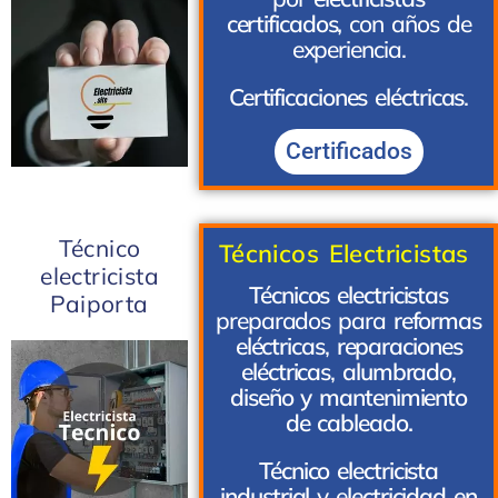
certificados,
con años de
experiencia.
Certificaciones eléctricas
.
Certificados
Técnico
Técnicos Electricistas
electricista
Técnicos electricistas
Paiporta
preparados para
reformas
eléctricas
,
reparaciones
eléctricas
,
alumbrado
,
diseño y mantenimiento
de cableado.
Técnico electricista
industrial
y e
lectricidad en