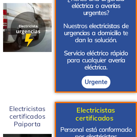
eléctrica
o
averías
urgentes
?
Nuestros
electricistas de
urgencias a domicilio
te
dan la solución.
Servicio eléctrico rápido
para cualquier
avería
eléctrica.
Urgente
Electricistas
Electricistas
certificados
certificados
Paiporta
Personal está conformado
por
electricistas