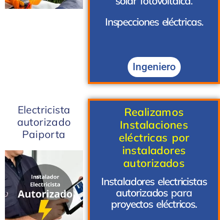
solar fotovoltaica
.
Inspecciones eléctricas
.
Ingeniero
Electricista
Realizamos
autorizado
Instalaciones
Paiporta
eléctricas por
instaladores
autorizados
Instaladores electricistas
autorizados
para
proyectos
eléctricos.