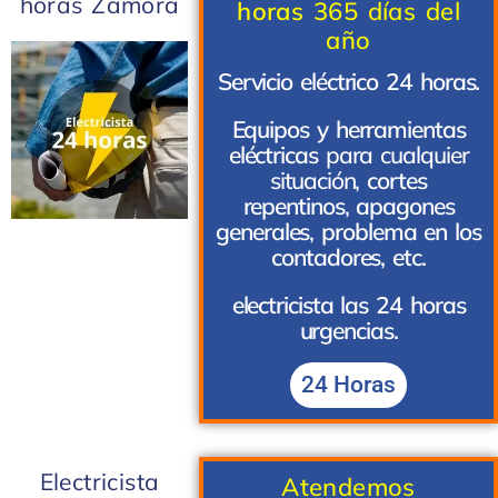
horas Zamora
horas
365 días del
año
Servicio eléctrico 24 horas.
Equipos y herramientas
eléctricas
para cualquier
situación,
cortes
repentinos
,
apagones
generales
,
problema en los
contadores, etc.
electricista las 24 horas
urgencias.
24 Horas
Electricista
Atendemos